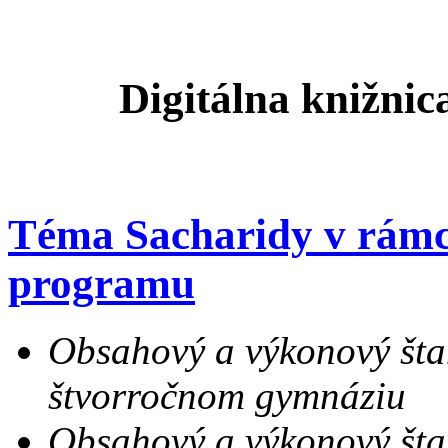
Digitálna knižn
Téma Sacharidy v rámci
programu
Obsahový a výkonový šta
štvorročnom gymnáziu
Obsahový a výkonový šta