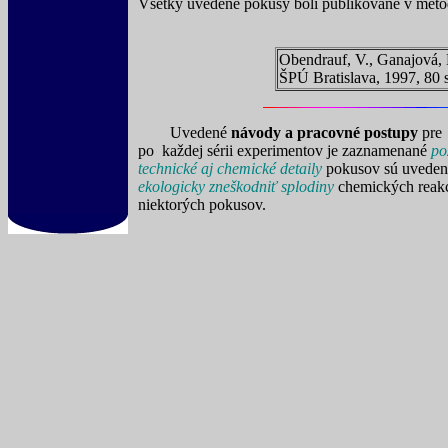
Všetky uvedené pokusy boli publikované v meto
Obendrauf, V., Ganajová, 
ŠPÚ Bratislava, 1997, 80 s
Uvedené
návody a pracovné postupy
pre 
po každej sérii experimentov je zaznamenané
po
technické aj chemické detaily
pokusov sú uvedené
ekologicky zneškodniť splodiny
chemických reakc
niektorých pokusov.